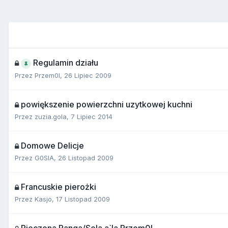
Regulamin działu
Przez
Przem0l
,
26 Lipiec 2009
powiększenie powierzchni uzytkowej kuchni
Przez
zuzia.gola
,
7 Lipiec 2014
Domowe Delicje
Przez
G0SlA
,
26 Listopad 2009
Francuskie pierożki
Przez
Kasjo
,
17 Listopad 2009
Pieczona Panga/Sola a`la Przem0l