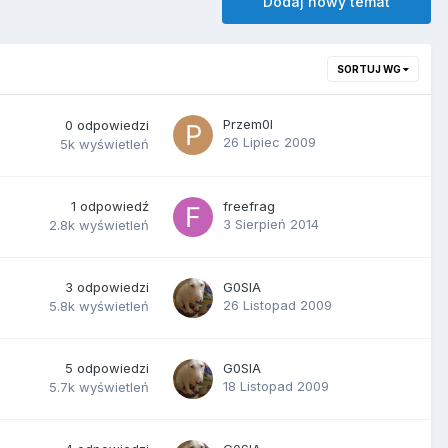
Dodaj nowy temat
SORTUJ WG
Przem0l
0
odpowiedzi
26 Lipiec 2009
5k
wyświetleń
1
odpowiedź
freefrag
3 Sierpień 2014
2.8k
wyświetleń
3
odpowiedzi
G0SlA
26 Listopad 2009
5.8k
wyświetleń
5
odpowiedzi
G0SlA
18 Listopad 2009
5.7k
wyświetleń