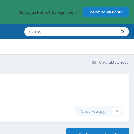
Załóż nowe konto
Masz już konto? Zaloguj się
Cała aktywność
Obserwujący
0