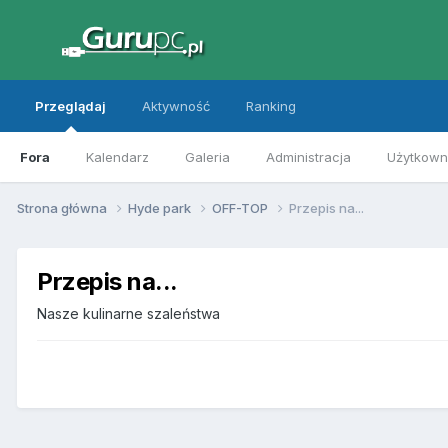
Przeglądaj
Aktywność
Ranking
Fora
Kalendarz
Galeria
Administracja
Użytkowni
Strona główna
Hyde park
OFF-TOP
Przepis na...
Przepis na...
Nasze kulinarne szaleństwa