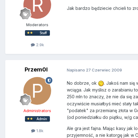
Jak bardzo będziecie chcieli to zro
Moderators
2.9k
Przem0l
Napisano
27 Czerwiec 2009
No dobrze, ok
. Jakoś nam się 
wciąga. Jak myślisz o zarabianiu 
250 mln to znaczy, że nie da się za
oczywiście musiałbyś mieć stały ta
"podatek" za przemianę złota w Gol
Administrators
(od poniedziałku do piątku, w/g ca
Ale gra jest fajna. Mając kasy jak
1.8k
przyjemność, a nie katorgę jak w CA