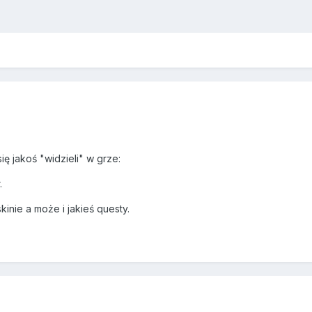
ę jakoś "widzieli" w grze:
.
kinie a może i jakieś questy.