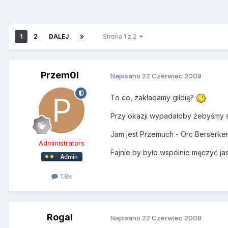
1
2
DALEJ
Strona 1 z 2
Przem0l
Napisano
22 Czerwiec 2009
To co, zakładamy gildię?
Przy okazji wypadałoby żebyśmy si
Jam jest Przemuch - Orc Berserker
Administrators
Fajnie by było wspólnie męczyć jas
1.8k
Rogal
Napisano
22 Czerwiec 2009