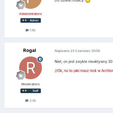
Do dzieła rodacy!
Administrators
1.8k
Rogal
Napisano
23 Czerwiec 2009
Niet, on jest zwykle nieaktywny 30 
//Ok, no to jaki masz nick w Archl
Moderators
2.9k