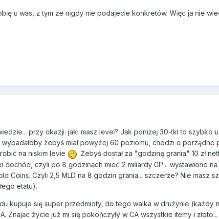
bię u was, z tym że nigdy nie podajecie konkretów. Więc ja nie wied
wiedzie... przy okazji: jaki masz level? Jak poniżej 30-tki to szybko
to wypadałoby żebyś miał powyżej 60 poziomu, chodzi o porządne pot
robić na niskim levie
. Żebyś dostał za "godzinę grania" 10 zł net
ki dochód, czyli po 8 godzinach mieć 2 miliardy GP... wystawione na
d Coins. Czyli 2,5 MLD na 8 godzin grania... szczerze? Nie masz sza
łego etatu).
 lodu kupuje się super przedmioty, do tego walka w drużynie (każdy
. Znajac życie już mi się pokończyły w CA wszystkie itemy i złoto...