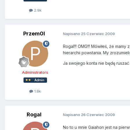
2.9k
Przem0l
Napisano
25 Czerwiec 2009
Rogal!!! OMG!!! Mówiłeś, że mamy
hierarchii powstania. My zrozumie
Ja swojego konta nie będę ruszać
Administrators
1.8k
Rogal
Napisano
26 Czerwiec 2009
No to u mnie Gaiahon jest na pierw