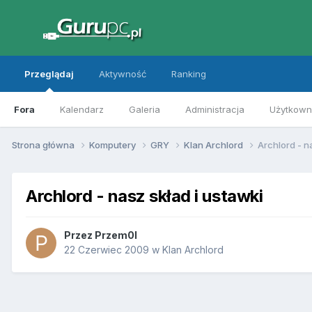
Przeglądaj
Aktywność
Ranking
Fora
Kalendarz
Galeria
Administracja
Użytkowni
Strona główna
Komputery
GRY
Klan Archlord
Archlord - n
Archlord - nasz skład i ustawki
Przez
Przem0l
22 Czerwiec 2009
w
Klan Archlord