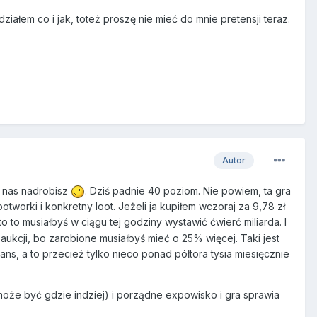
ziałem co i jak, toteż proszę nie mieć do mnie pretensji teraz.
Autor
 u nas nadrobisz
. Dziś padnie 40 poziom. Nie powiem, ta gra
worki i konkretny loot. Jeżeli ja kupiłem wczoraj za 9,78 zł
to to musiałbyś w ciągu tej godziny wystawić ćwierć miliarda. I
 aukcji, bo zarobione musiałbyś mieć o 25% więcej. Taki jest
ns, a to przecież tylko nieco ponad półtora tysia miesięcznie
 może być gdzie indziej) i porządne expowisko i gra sprawia