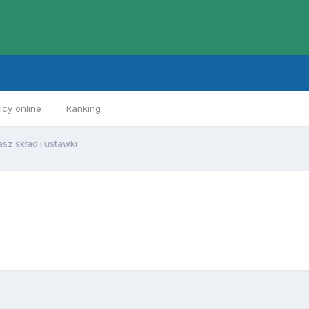
cy online
Ranking
asz skład i ustawki