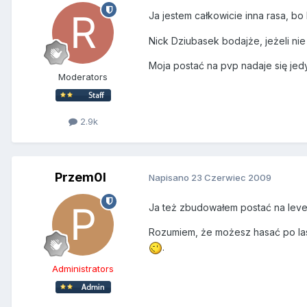
Ja jestem całkowicie inna rasa, b
Nick Dziubasek bodajże, jeżeli ni
Moja postać na pvp nadaje się je
Moderators
2.9k
Przem0l
Napisano
23 Czerwiec 2009
Ja też zbudowałem postać na levelo
Rozumiem, że możesz hasać po las
.
Administrators