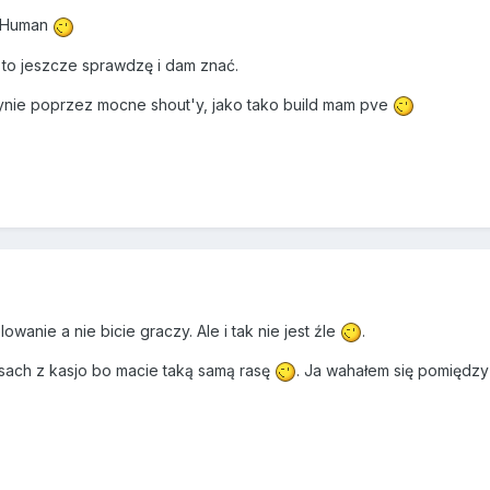
o Human
e to jeszcze sprawdzę i dam znać.
dynie poprzez mocne shout'y, jako tako build mam pve
wanie a nie bicie graczy. Ale i tak nie jest źle
.
ach z kasjo bo macie taką samą rasę
. Ja wahałem się pomiędzy 