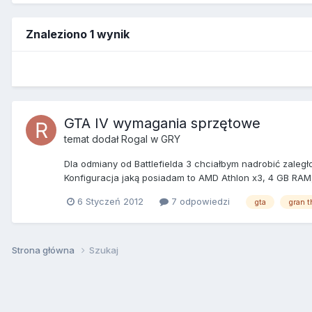
Znaleziono 1 wynik
GTA IV wymagania sprzętowe
temat dodał
Rogal
w
GRY
Dla odmiany od Battlefielda 3 chciałbym nadrobić zaleg
Konfiguracja jaką posiadam to AMD Athlon x3, 4 GB RAM
6 Styczeń 2012
7 odpowiedzi
gta
gran t
Strona główna
Szukaj