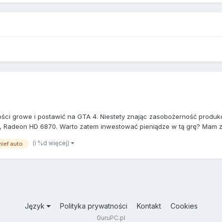
łości growe i postawić na GTA 4. Niestety znając zasobożerność produ
, Radeon HD 6870. Warto zatem inwestować pieniądze w tą grę? Mam za
(i %d więcej)
hief auto
Język
Polityka prywatności
Kontakt
Cookies
GuruPC.pl