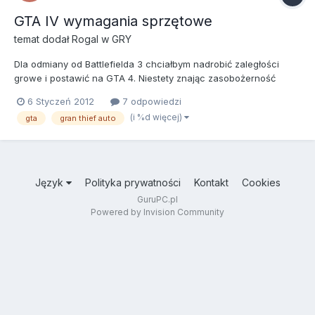
GTA IV wymagania sprzętowe
temat dodał
Rogal
w
GRY
Dla odmiany od Battlefielda 3 chciałbym nadrobić zaległości
growe i postawić na GTA 4. Niestety znając zasobożerność
produkcji obawiam się czy mój potworek mimo wszystko podoła.
6 Styczeń 2012
7 odpowiedzi
Konfiguracja jaką posiadam to AMD Athlon x3, 4 GB RAM,
(i %d więcej)
gta
gran thief auto
Radeon HD 6870. Warto zatem inwestować pieniądze w tą grę?
Mam zami...
Język
Polityka prywatności
Kontakt
Cookies
GuruPC.pl
Powered by Invision Community