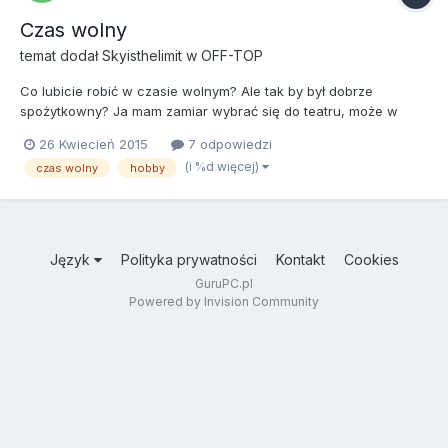
Czas wolny
temat dodał
Skyisthelimit
w
OFF-TOP
Co lubicie robić w czasie wolnym? Ale tak by był dobrze
spożytkowny? Ja mam zamiar wybrać się do teatru, może w
Warszaiwe, widziałem, że mają bardzo szeroką ofertę spektakli z
26 Kwiecień 2015
7 odpowiedzi
dobrą obsadą Bilet zamierzam kupić przez nowo odkryty portal
(i %d więcej)
czas wolny
hobby
https://www.tiketto.pl/
Język
Polityka prywatności
Kontakt
Cookies
GuruPC.pl
Powered by Invision Community