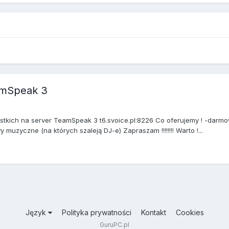
amSpeak 3
tkich na server TeamSpeak 3 t6.svoice.pl:8226 Co oferujemy ! -darmowe 
muzyczne (na których szaleją DJ-e) Zapraszam !!!!!!!! Warto !...
Język
Polityka prywatności
Kontakt
Cookies
GuruPC.pl