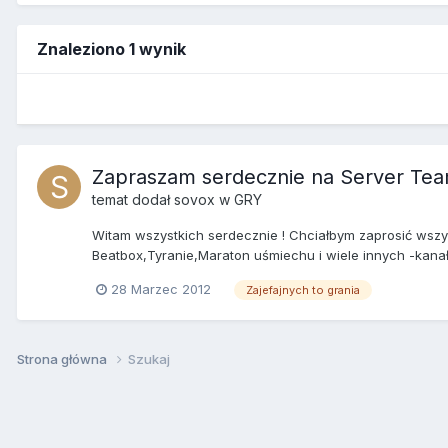
Znaleziono 1 wynik
Zapraszam serdecznie na Server Te
temat dodał
sovox
w
GRY
Witam wszystkich serdecznie ! Chciałbym zaprosić wszys
Beatbox,Tyranie,Maraton uśmiechu i wiele innych -kanały 
28 Marzec 2012
Zajefajnych to grania
Strona główna
Szukaj