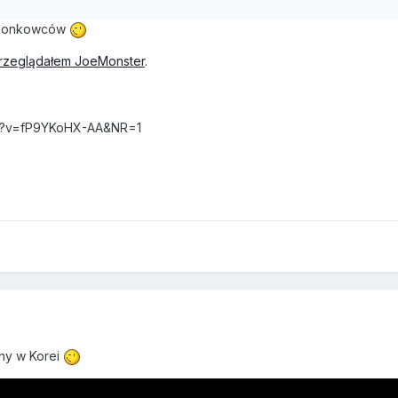
ieszonkowców
przeglądałem JoeMonster
.
ch?v=fP9YKoHX-AA&NR=1
ny w Korei