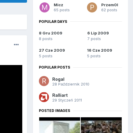
Micz
Przem0l
65 posts
62 posts
POPULAR DAYS
8 Gru 2009
6 Lip 2009
8 posts
7 posts
27 Cze 2009
16 Cze 2009
5 posts
5 posts
POPULAR POSTS
Rogal
28 Październik 2010
Ralliart
29 Styczeń 2011
POSTED IMAGES