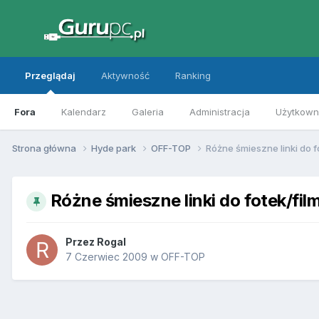
Przeglądaj
Aktywność
Ranking
Fora
Kalendarz
Galeria
Administracja
Użytkowni
Strona główna
Hyde park
OFF-TOP
Różne śmieszne linki do f
Różne śmieszne linki do fotek/fil
Przez
Rogal
7 Czerwiec 2009
w
OFF-TOP