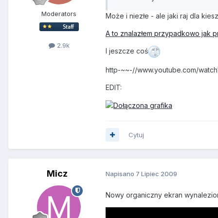
Moderators
Może i niezłe - ale jaki raj dla k
A to znalazłem przypadkowo jak 
2.9k
I jeszcze coś
http-~~-//www.youtube.com/wat
EDIT:
Cytuj
Micz
Napisano
7 Lipiec 2009
Nowy organiczny ekran wynalezio