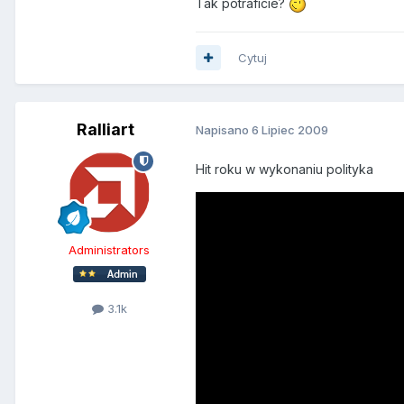
Tak potraficie?
Cytuj
Ralliart
Napisano
6 Lipiec 2009
Hit roku w wykonaniu polityka
Administrators
3.1k