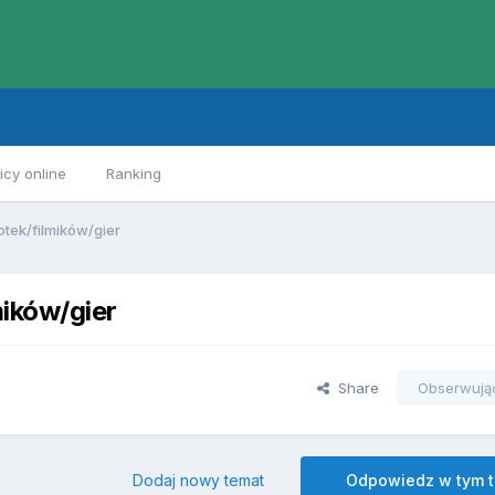
cy online
Ranking
otek/filmików/gier
mików/gier
Share
Obserwują
Dodaj nowy temat
Odpowiedz w tym 