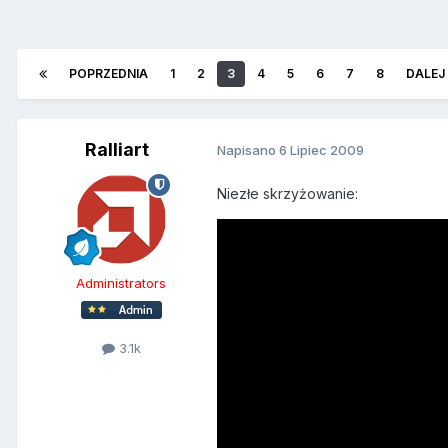
POPRZEDNIA
1
2
3
4
5
6
7
8
DALEJ
Ralliart
Napisano
6 Lipiec 2009
Niezłe skrzyżowanie:
Administrators
3.1k