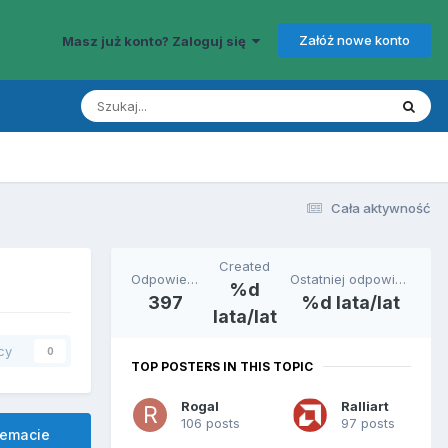
Załóż nowe konto
Masz już konto? Zaloguj się
Cała aktywność
Created
Odpowiedzi
Ostatniej odpowiedzi
%d
397
%d lata/lat
lata/lat
cy
0
TOP POSTERS IN THIS TOPIC
Rogal
Ralliart
106 posts
97 posts
temacie