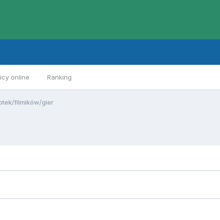
cy online
Ranking
otek/filmików/gier